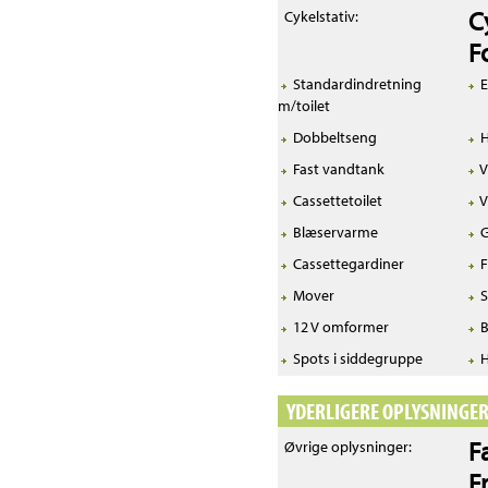
C
Cykelstativ:
F
Standardindretning
E
m/toilet
Dobbeltseng
H
Fast vandtank
V
Cassettetoilet
V
Blæservarme
G
Cassettegardiner
F
Mover
S
12 V omformer
B
Spots i siddegruppe
H
YDERLIGERE OPLYSNINGE
F
Øvrige oplysninger:
F