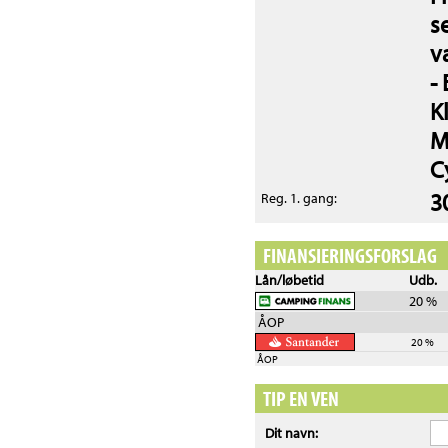
s
v
-
K
M
C
3
Reg. 1. gang:
FINANSIERINGSFORSLAG
Lån/løbetid
Udb.
20 %
ÅOP
20 %
ÅOP
TIP EN VEN
Dit navn: