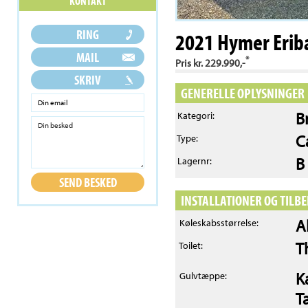
2021 Hymer Eriba
*
Pris kr. 229.990,-
GENERELLE OPLYSNINGER
B
Kategori:
C
Type:
B
Lagernr:
INSTALLATIONER OG TILB
A
Køleskabsstørrelse:
T
Toilet:
K
Gulvtæppe:
T