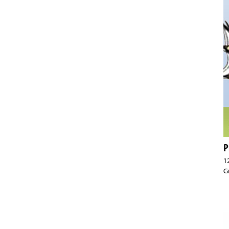
P
1
G