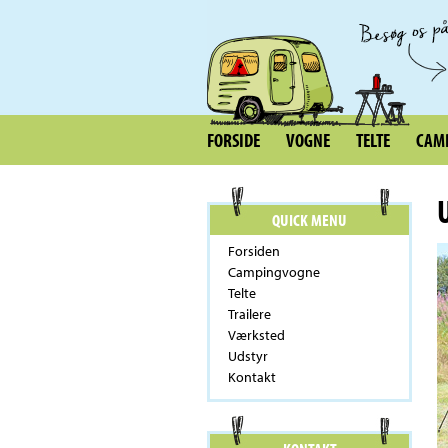
FORSIDE
VOGNE
TELTE
CAMP
QUICK MENU
Forsiden
Campingvogne
Telte
Trailere
Værksted
Udstyr
Kontakt