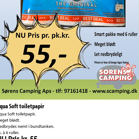
qua Soft toiletpapir
qua Soft toiletpapir.
eget blødt.
edbrydes nemt i bundtanken.
. à 6 ruller.
U Pris kr. 55,-