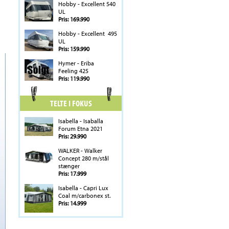
Hobby - Excellent 540
UL
Pris: 169.990
Hobby - Excellent 495
UL
Pris: 159.990
Hymer - Eriba
Feeling 425
Pris: 119.990
TELTE I FOKUS
Isabella - Isaballa
Forum Etna 2021
Pris: 29.990
WALKER - Walker
Concept 280 m/stål
stænger
Pris: 17.999
Isabella - Capri Lux
Coal m/carbonex st.
Pris: 14.999