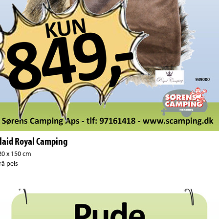
laid Royal Camping
20 x 150 cm
rå pels