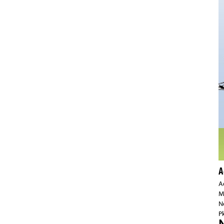
A
A
M
N
Pk
N