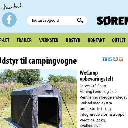
-LET
TRAILER
VÆRKSTED
UDSTYR
KONTAKT
OUTLET
Udstyr til campingvogne
WeCamp
opbevaringstelt
Farve: Grå / sort
Åbning i ende og side
Ventilering i begge endegav
Stålstel med ekstra
understøtte til tag
Integrerede stormstroppe
Vægt: ca. 22 kg.
Kvalitet: PVC