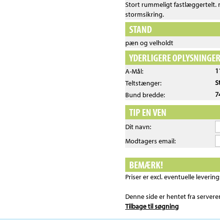
Stort rummeligt fastlæggertelt. 
stormsikring.
STAND
pæn og velholdt
YDERLIGERE OPLYSNINGE
1
A-Mål:
S
Teltstænger:
7
Bund bredde:
TIP EN VEN
Dit navn:
Modtagers email:
BEMÆRK!
Priser er excl. eventuelle leveri
Denne side er hentet fra server
Tilbage til søgning