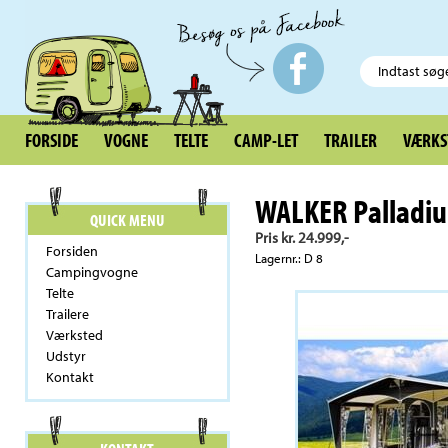
FORSIDE
VOGNE
TELTE
CAMP-LET
TRAILER
VÆRKS
WALKER Palladi
QUICK MENU
Pris kr. 24.999,-
Forsiden
Lagernr.: D 8
Campingvogne
Telte
Trailere
Værksted
Udstyr
Kontakt