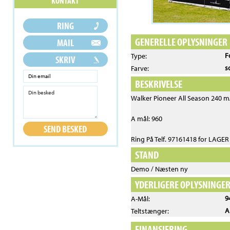
GENERELLE OPLYSNINGER
F
Type:
s
Farve:
BESKRIVELSE
Walker Pioneer All Season 240 m
A mål: 960
Ring På Telf. 97161418 for LAGE
STAND
Demo / Næsten ny
YDERLIGERE OPLYSNINGE
9
A-Mål:
A
Teltstænger:
FINANSIERING