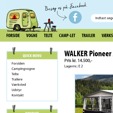
FORSIDE
VOGNE
TELTE
CAMP-LET
TRAILER
VÆRKS
WALKER Pioneer A
QUICK MENU
Pris kr. 14.500,-
Forsiden
Lagernr.: E 2
Campingvogne
Telte
Trailere
Værksted
Udstyr
Kontakt