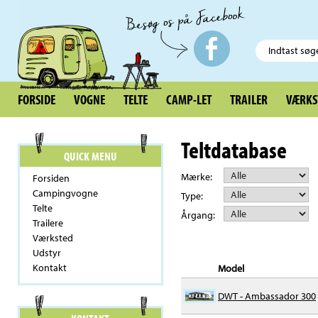
FORSIDE
VOGNE
TELTE
CAMP-LET
TRAILER
VÆRKS
Teltdatabase
QUICK MENU
Mærke:
Forsiden
Campingvogne
Type:
Telte
Årgang:
Trailere
Værksted
Udstyr
Kontakt
Model
DWT - Ambassador 300